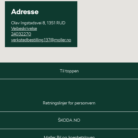
Adresse
Olav Ingstadsvei 8, 1351 RUD
Veibeskrivelse
24032270
verkstedbestilling.137@moller.no
Til toppen
Salg
Mandag - Onsdag
09:00 - 17:00
Retningslinjer for personvern
Torsdag
09:00 - 19:00
Fredag
09:00 - 17:00
ŠKODA.NO
Lørdag
10:00 - 14:00
Møller Bil og åpenhetsloven