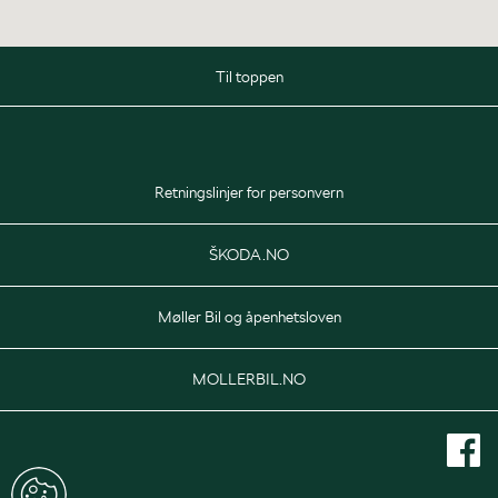
Til toppen
Salg
Mandag - Onsdag
09:00 - 17:00
Retningslinjer for personvern
Torsdag
09:00 - 19:00
Fredag
09:00 - 17:00
ŠKODA.NO
Lørdag
10:00 - 14:00
Møller Bil og åpenhetsloven
Delelager
Mandag - Fredag
MOLLERBIL.NO
07:30 - 16:00
Verksted
Mandag - Fredag
07:30 - 16:00