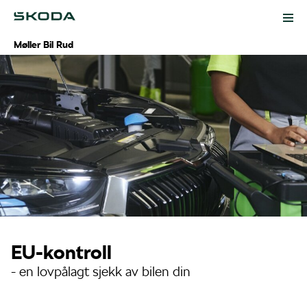
Møller Bil Rud
Kampanjer
Biler
Modeller
Tilbehør
Bruktbil
Service og verksted
EU-kontroll
Lagerbiler
Digital verkstedbestilling
Kontakt
- en lovpålagt sjekk av bilen din
Bestill prøvekjøring
Service
Ansatte