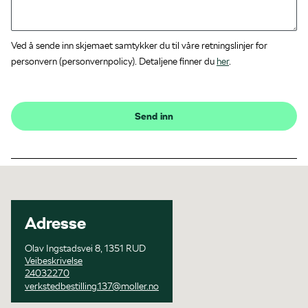
Ved å sende inn skjemaet samtykker du til våre retningslinjer for
personvern (personvernpolicy). Detaljene finner du
her
.
Send inn
Adresse
Olav Ingstadsvei 8, 1351 RUD
Veibeskrivelse
24032270
verkstedbestilling.137@moller.no