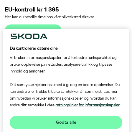
EU-kontroll kr 1 395
Prislister og brosjyrer
5+ Originalservice
Om oss
Her kan du bestille time hos vårt bilverksted direkte.
Bestill EU-kontroll
Firmabil
Skadeverksted
Du kontrollerer datene dine
EU-kontroll, eller periodisk kjøretøykontroll (PKK), er en lovpålagt
Finansiering
Dekk- og hjulskift
sjekk av bilen din som har til hensikt å gi en tryggere og mer
Vi bruker informasjonskapsler for å forbedre funksjonalitet og
miljøvennlig bilpark. Som bileier er det med andre ord ditt ansvar å
brukeropplevelse på nettsiden, analysere trafikk og tilpasse
Forsikring
Bilglass
sørge for at kjøretøyet ditt blir kontrollert og godkjent innen
innhold og annonser.
kontrollfristen, for å unngå bruksforbud og begjæring om avskilting.
Vår anbefaling er at du bestiller tid for EU-kontroll i god tid, slik at
Ditt samtykke hjelper oss med å gi deg en bedre opplevelse. Du
Garanti
EU-kontroll
eventuelle reparasjoner på bilen kan foretas før fristen går ut.
kan endre eller trekke tilbake samtykke når som helst. Les mer
om hvordan vi bruker informasjonskapsler og hvordan du kan
Det er enkelt å bestille time til EU-kontroll hos Møller Bil. Det kan
Dekkhotell
endre ditt samtykke i våre
retningslinjer for informasjonskapsler.
gjøres online i
Mitt Bilhold
, eller du kan gå til forhandleroversikten vår
og ringe oss direkte.
Les mer
om EU-kontroll hos Møller Bil.
Mobilitetsgaranti
Godta alle