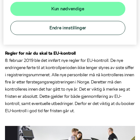
Når skal bilen på EU-kontroll?
Nøkkelautomat
Kun nødvendige
Sjekk fristen for EU-
kontroll
Endre innstillinger
Regler for når du skal ta EU-kontroll
8. februar 2019 ble det innført nye regler for EU-kontroll. De nye
endringene førte til at kontrollperioden ikke lenger styres av siste siffer
i registreringsnummeret. Alle nye personbiler må nå kontrolleres innen
fire år etter førstegangsregistreringen i Norge. Deretter må den
kontrolleres innen det har gått to nye år. Det er viktig å merke seg at
fristen er absolutt. Dette gjelder for både gjennomføring av EU-
kontroll, samt eventuelle utbedringer. Derfor er det viktig at du booker
EU-kontroll i god tid før fristen går ut.